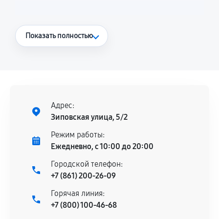
Что считается гарантийным случаем
Показать полностью
Повторное возникновение неисправности,
напрямую связанной с выполненным
ремонтом.
Поломка установленной детали при
нормальной эксплуатации в течение
Адрес:
гарантийного срока.
Зиповская улица, 5/2
Несоответствие комплектующей заявленным
Режим работы:
техническим характеристикам.
Ежедневно, с 10:00 до 20:00
Городской телефон:
+7 (861) 200-26-09
Документы для подтверждения
Горячая линия:
гарантии
+7 (800) 100-46-68
Гарантийный талон.