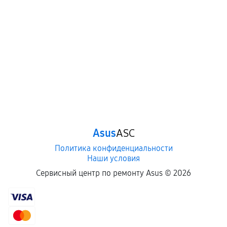
механические повреждения, попадание влаги,
перегрев, коррозия.
Самостоятельный ремонт или вмешательство
третьих лиц.
Естественный износ деталей, если иное не
предусмотрено отдельно.
Обращение после окончания гарантийного
срока.
Программные сбои, если это не указано в
Asus
ASC
отдельных условиях.
Политика конфиденциальности
Наши условия
Если комплектующие куплены
Сервисный центр по ремонту Asus ©
2026
самостоятельно
Гарантия на выполненные работы может
сохраняться полностью или частично, если