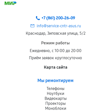
соблюдены следующие условия:
Предоставленные детали подходят по
техническим параметрам и не имеют внешних
+7 (861) 200-26-09
дефектов.
info@service-cntr-asus.ru
Установка была выполнена нашим сервисным
Краснодар, Зиповская улица, 5/2
центром.
При этом гарантия на сами комплектующие
Режим работы
остается на стороне производителя или
Ежедневно, с 10:00 до 20:00
продавца. За качество сторонних деталей
Приём заявок круглосуточно
сервисный центр ответственности не несет.
Карта сайта
Мы ремонтируем
Телефоны
Ноутбуки
Видеокарты
Проекторы
Моноблоки