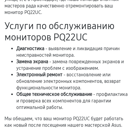
третьих лиц.
мастеров рада качественно отремонтировать ваш
монитор PQ22UC.
Естественный износ деталей, если иное не
предусмотрено отдельно.
Услуги по обслуживанию
Обращение после окончания гарантийного
мониторов PQ22UC
срока.
Диагностика
- выявление и ликвидация причин
Программные сбои, если это не указано в
неисправностей монитора.
отдельных условиях.
Замена экрана
- замена поврежденных экранов и
устранение проблем с изображением.
Электронный ремонт
- восстановление или
Если комплектующие куплены
обновление электронных компонентов, возврат
самостоятельно
функциональности монитора.
Общее техническое обслуживание
- профилактика
Гарантия на выполненные работы может
и проверка всех компонентов для гарантии
оптимальной работы.
сохраняться полностью или частично, если
соблюдены следующие условия:
Мы обещаем, что ваш монитор PQ22UC будет работать
Предоставленные детали подходят по
как новый после посещения нашего мастерской Asus.
техническим параметрам и не имеют внешних