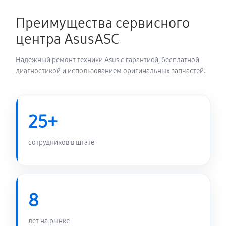
1350 руб
60 минут
Преимущества сервисного
Замена электронных компонентов
центра AsusASC
1710 руб
60 минут
Надёжный ремонт техники Asus с гарантией, бесплатной
диагностикой и использованием оригинальных запчастей.
25+
сотрудников в штате
8
лет на рынке