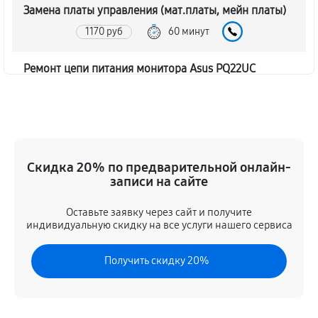
Замена платы управления (мат.платы, мейн платы)
1170 руб
60 минут
Ремонт цепи питания монитора Asus PQ22UC
1620 руб
60 минут
Прошивка блока управления
630 руб
60 минут
Скидка 20% по предварительной онлайн-
записи на сайте
Замена лампы подсветки
1260 руб
60 минут
Оставьте заявку через сайт и получите
индивидуальную скидку на все услуги нашего сервиса
Ремонт блока управления
Получить скидку 20%
630 руб
60 минут
Замена блока питания