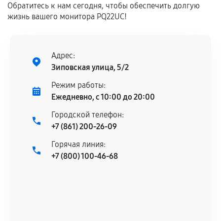
Обратитесь к нам сегодня, чтобы обеспечить долгую
дефектов.
жизнь вашего монитора PQ22UC!
Установка была выполнена нашим сервисным
центром.
При этом гарантия на сами комплектующие
Адрес:
остается на стороне производителя или
Зиповская улица, 5/2
продавца. За качество сторонних деталей
сервисный центр ответственности не несет.
Режим работы:
Ежедневно, с 10:00 до 20:00
Городской телефон:
+7 (861) 200-26-09
Горячая линия:
+7 (800) 100-46-68