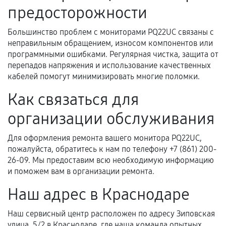
Документы на установленные комплектующие
предосторожности
и кассовый чек.
Большинство проблем с мониторами PQ22UC связаны с
неправильным обращением, износом компонентов или
программными ошибками. Регулярная чистка, защита от
Расширенная гарантия
перепадов напряжения и использование качественных
кабелей помогут минимизировать многие поломки.
В некоторых случаях возможно оформление
расширенной гарантии. Стоимость, сроки и
Как связаться для
условия продления согласовываются отдельно и
организации обслуживания
фиксируются в документах.
Для оформления ремонта вашего монитора PQ22UC,
пожалуйста, обратитесь к нам по телефону +7 (861) 200-
Когда гарантия не действует
26-09. Мы предоставим всю необходимую информацию
и поможем вам в организации ремонта.
Нарушение правил эксплуатации,
Наш адрес в Краснодаре
механические повреждения, попадание влаги,
перегрев, коррозия.
Наш сервисный центр расположен по адресу Зиповская
Самостоятельный ремонт или вмешательство
улица, 5/2 в Краснодаре, где наша команда опытных