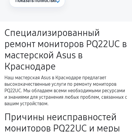
Показать полностью
Повторное возникновение неисправности,
напрямую связанной с выполненным
ремонтом.
Специализированный
Поломка установленной детали при
ремонт мониторов PQ22UC в
нормальной эксплуатации в течение
гарантийного срока.
мастерской Asus в
Несоответствие комплектующей заявленным
Краснодаре
техническим характеристикам.
Наш мастерская Asus в Краснодаре предлагает
высококачественные услуги по ремонту мониторов
Документы для подтверждения
PQ22UC. Мы обладаем всеми необходимыми ресурсами
гарантии
и знаниями для устранения любых проблем, связанных с
вашим устройством.
Гарантийный талон.
Причины неисправностей
Акт выполненных работ с датой, перечнем
мониторов PQ22UC и меры
услуг и сроком гарантии.