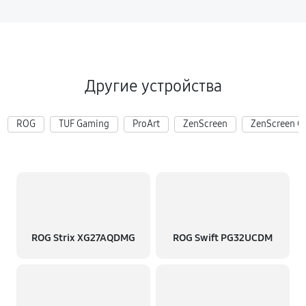
Другие устройства
ROG
TUF Gaming
ProArt
ZenScreen
ZenScreen G
ROG Strix XG27AQDMG
ROG Swift PG32UCDM