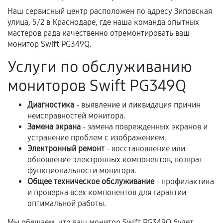
Самостоятельный ремонт или вмешательство
Наш сервисный центр расположен по адресу Зиповская
третьих лиц.
улица, 5/2 в Краснодаре, где наша команда опытных
мастеров рада качественно отремонтировать ваш
Естественный износ деталей, если иное не
монитор Swift PG349Q.
предусмотрено отдельно.
Услуги по обслуживанию
Обращение после окончания гарантийного
срока.
мониторов Swift PG349Q
Программные сбои, если это не указано в
Диагностика
- выявление и ликвидация причин
отдельных условиях.
неисправностей монитора.
Замена экрана
- замена поврежденных экранов и
устранение проблем с изображением.
Если комплектующие куплены
Электронный ремонт
- восстановление или
самостоятельно
обновление электронных компонентов, возврат
функциональности монитора.
Гарантия на выполненные работы может
Общее техническое обслуживание
- профилактика
и проверка всех компонентов для гарантии
сохраняться полностью или частично, если
оптимальной работы.
соблюдены следующие условия:
Предоставленные детали подходят по
Мы обещаем, что ваш монитор Swift PG349Q будет