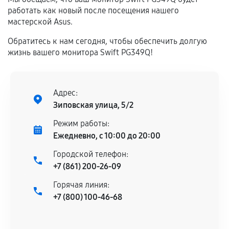
техническим параметрам и не имеют внешних
работать как новый после посещения нашего
дефектов.
мастерской Asus.
Установка была выполнена нашим сервисным
Обратитесь к нам сегодня, чтобы обеспечить долгую
центром.
жизнь вашего монитора Swift PG349Q!
При этом гарантия на сами комплектующие
остается на стороне производителя или
продавца. За качество сторонних деталей
Адрес:
сервисный центр ответственности не несет.
Зиповская улица, 5/2
Режим работы:
Ежедневно, с 10:00 до 20:00
Городской телефон:
+7 (861) 200-26-09
Горячая линия:
+7 (800) 100-46-68