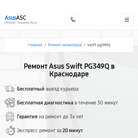
г. Краснодар
Ежедневно, с 10:00 до 20:00
+7 (861) 200-26-09
Asus
ASC
Заказать
Ремонт техники Asus
Главная
/
Ремонт мониторов
/
swift pg349q
Ремонт Asus Swift PG349Q в
Краснодаре
Бесплатный
выезд курьера
Бесплатная диагностика
в течение 30 минут
Гарантия
на ремонт до 3х лет
Экспресс ремонт за
20 минут