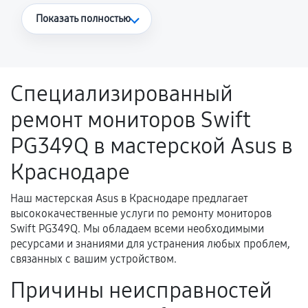
Что считается гарантийным случаем
Показать полностью
Повторное возникновение неисправности,
напрямую связанной с выполненным
ремонтом.
Специализированный
Поломка установленной детали при
ремонт мониторов Swift
нормальной эксплуатации в течение
гарантийного срока.
PG349Q в мастерской Asus в
Несоответствие комплектующей заявленным
Краснодаре
техническим характеристикам.
Наш мастерская Asus в Краснодаре предлагает
высококачественные услуги по ремонту мониторов
Документы для подтверждения
Swift PG349Q. Мы обладаем всеми необходимыми
гарантии
ресурсами и знаниями для устранения любых проблем,
связанных с вашим устройством.
Гарантийный талон.
Причины неисправностей
Акт выполненных работ с датой, перечнем