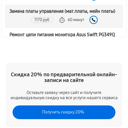
Замена платы управления (мат.платы, мейн платы)
1170 руб
60 минут
Ремонт цепи питания монитора Asus Swift PG349Q
1620 руб
60 минут
Прошивка блока управления
630 руб
60 минут
Скидка 20% по предварительной онлайн-
записи на сайте
Замена лампы подсветки
1260 руб
60 минут
Оставьте заявку через сайт и получите
индивидуальную скидку на все услуги нашего сервиса
Ремонт блока управления
Получить скидку 20%
630 руб
60 минут