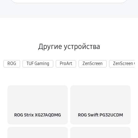
Другие устройства
ROG
TUF Gaming
ProArt
ZenScreen
ZenScreen G
ROG Strix XG27AQDMG
ROG Swift PG32UCDM