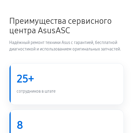
Замена блока питания
1350 руб
60 минут
Преимущества сервисного
Замена электронных компонентов
центра AsusASC
1710 руб
60 минут
Надёжный ремонт техники Asus с гарантией, бесплатной
диагностикой и использованием оригинальных запчастей.
25+
сотрудников в штате
8