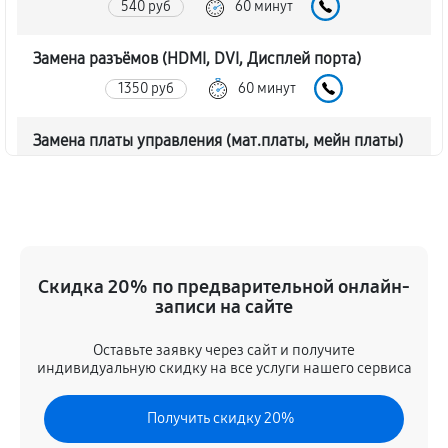
540 руб
60 минут
Замена разъёмов (HDMI, DVI, Дисплей порта)
1350 руб
60 минут
Замена платы управления (мат.платы, мейн платы)
1170 руб
60 минут
Ремонт цепи питания монитора Asus TUF GAMING
VG27VH1B
1620 руб
60 минут
Скидка 20% по предварительной онлайн-
записи на сайте
Прошивка блока управления
Оставьте заявку через сайт и получите
630 руб
60 минут
индивидуальную скидку на все услуги нашего сервиса
Замена лампы подсветки
Получить скидку 20%
1260 руб
60 минут