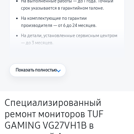
На выполненные работы — до 1 года. Точный
срок указывается в гарантийном талоне.
На комплектующие по гарантии
производителя — от 6 до 24 месяцев.
На детали, установленные сервисным центром
— до 3 месяцев.
Что считается гарантийным случаем
Показать полностью
Повторное возникновение неисправности,
напрямую связанной с выполненным
ремонтом.
Специализированный
Поломка установленной детали при
ремонт мониторов TUF
нормальной эксплуатации в течение
гарантийного срока.
GAMING VG27VH1B в
Несоответствие комплектующей заявленным