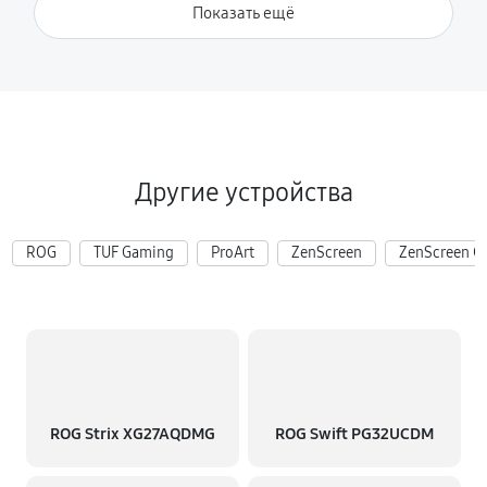
Показать ещё
Другие устройства
ROG
TUF Gaming
ProArt
ZenScreen
ZenScreen G
ROG Strix XG27AQDMG
ROG Swift PG32UCDM