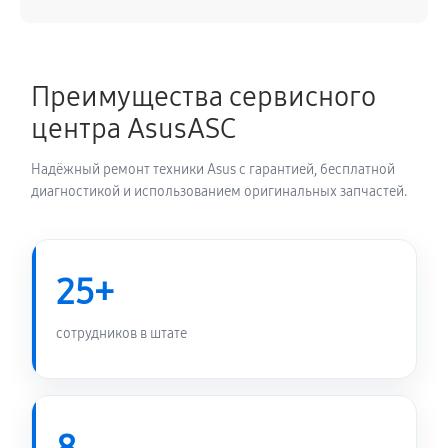
Ремонт блока управления
630 руб
60 минут
Преимущества сервисного
центра AsusASC
Замена блока питания
1350 руб
60 минут
Надёжный ремонт техники Asus с гарантией, бесплатной
диагностикой и использованием оригинальных запчастей.
Замена электронных компонентов
1710 руб
60 минут
25+
сотрудников в штате