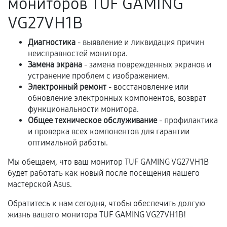
мониторов TUF GAMING
VG27VH1B
Если комплектующие куплены
самостоятельно
Диагностика
- выявление и ликвидация причин
неисправностей монитора.
Гарантия на выполненные работы может
Замена экрана
- замена поврежденных экранов и
сохраняться полностью или частично, если
устранение проблем с изображением.
соблюдены следующие условия:
Электронный ремонт
- восстановление или
обновление электронных компонентов, возврат
Предоставленные детали подходят по
функциональности монитора.
техническим параметрам и не имеют внешних
Общее техническое обслуживание
- профилактика
дефектов.
и проверка всех компонентов для гарантии
Установка была выполнена нашим сервисным
оптимальной работы.
центром.
Мы обещаем, что ваш монитор TUF GAMING VG27VH1B
При этом гарантия на сами комплектующие
будет работать как новый после посещения нашего
остается на стороне производителя или
мастерской Asus.
продавца. За качество сторонних деталей
Обратитесь к нам сегодня, чтобы обеспечить долгую
сервисный центр ответственности не несет.
жизнь вашего монитора TUF GAMING VG27VH1B!