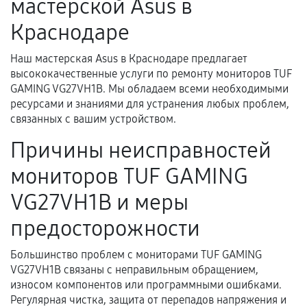
мастерской Asus в
техническим характеристикам.
Краснодаре
Наш мастерская Asus в Краснодаре предлагает
Документы для подтверждения
высококачественные услуги по ремонту мониторов TUF
гарантии
GAMING VG27VH1B. Мы обладаем всеми необходимыми
ресурсами и знаниями для устранения любых проблем,
Гарантийный талон.
связанных с вашим устройством.
Акт выполненных работ с датой, перечнем
Причины неисправностей
услуг и сроком гарантии.
Документы на установленные комплектующие
мониторов TUF GAMING
и кассовый чек.
VG27VH1B и меры
предосторожности
Расширенная гарантия
Большинство проблем с мониторами TUF GAMING
В некоторых случаях возможно оформление
VG27VH1B связаны с неправильным обращением,
износом компонентов или программными ошибками.
расширенной гарантии. Стоимость, сроки и
Регулярная чистка, защита от перепадов напряжения и
условия продления согласовываются отдельно и