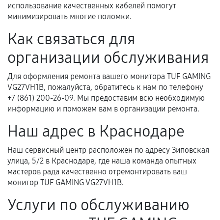
использование качественных кабелей помогут
фиксируются в документах.
минимизировать многие поломки.
Как связаться для
Когда гарантия не действует
организации обслуживания
Нарушение правил эксплуатации,
Для оформления ремонта вашего монитора TUF GAMING
механические повреждения, попадание влаги,
VG27VH1B, пожалуйста, обратитесь к нам по телефону
перегрев, коррозия.
+7 (861) 200-26-09. Мы предоставим всю необходимую
информацию и поможем вам в организации ремонта.
Самостоятельный ремонт или вмешательство
третьих лиц.
Наш адрес в Краснодаре
Естественный износ деталей, если иное не
Наш сервисный центр расположен по адресу Зиповская
предусмотрено отдельно.
улица, 5/2 в Краснодаре, где наша команда опытных
Обращение после окончания гарантийного
мастеров рада качественно отремонтировать ваш
срока.
монитор TUF GAMING VG27VH1B.
Программные сбои, если это не указано в
Услуги по обслуживанию
отдельных условиях.