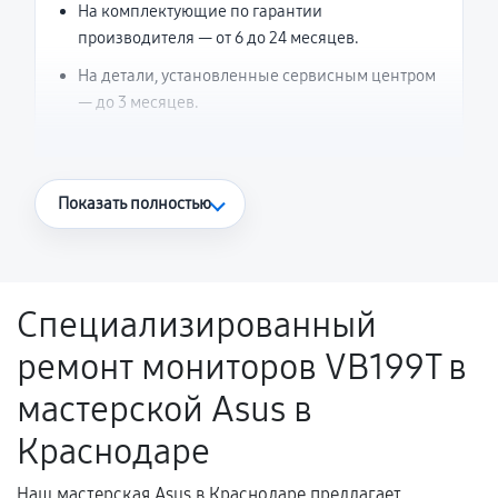
На комплектующие по гарантии
производителя — от 6 до 24 месяцев.
На детали, установленные сервисным центром
— до 3 месяцев.
Что считается гарантийным случаем
Показать полностью
Повторное возникновение неисправности,
напрямую связанной с выполненным
ремонтом.
Специализированный
Поломка установленной детали при
ремонт мониторов VB199T в
нормальной эксплуатации в течение
гарантийного срока.
мастерской Asus в
Несоответствие комплектующей заявленным
Краснодаре
техническим характеристикам.
Наш мастерская Asus в Краснодаре предлагает