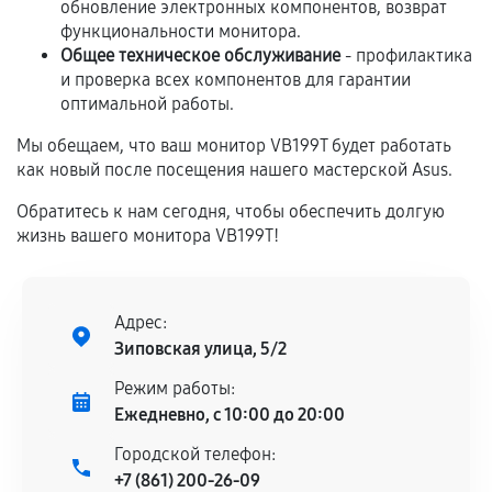
Если комплектующие куплены
обновление электронных компонентов, возврат
самостоятельно
функциональности монитора.
Общее техническое обслуживание
- профилактика
Гарантия на выполненные работы может
и проверка всех компонентов для гарантии
оптимальной работы.
сохраняться полностью или частично, если
соблюдены следующие условия:
Мы обещаем, что ваш монитор VB199T будет работать
Предоставленные детали подходят по
как новый после посещения нашего мастерской Asus.
техническим параметрам и не имеют внешних
Обратитесь к нам сегодня, чтобы обеспечить долгую
дефектов.
жизнь вашего монитора VB199T!
Установка была выполнена нашим сервисным
центром.
При этом гарантия на сами комплектующие
Адрес:
остается на стороне производителя или
Зиповская улица, 5/2
продавца. За качество сторонних деталей
сервисный центр ответственности не несет.
Режим работы:
Ежедневно, с 10:00 до 20:00
Городской телефон:
+7 (861) 200-26-09