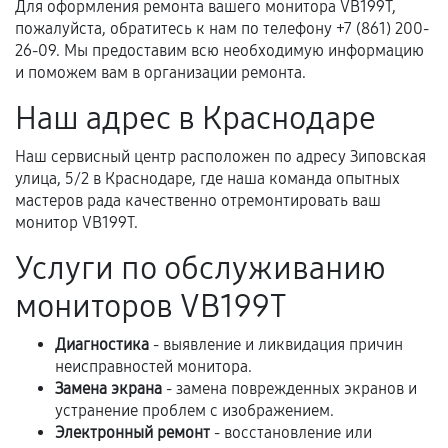
Для оформления ремонта вашего монитора VB199T,
пожалуйста, обратитесь к нам по телефону +7 (861) 200-
Когда гарантия не действует
26-09. Мы предоставим всю необходимую информацию
и поможем вам в организации ремонта.
Нарушение правил эксплуатации,
Наш адрес в Краснодаре
механические повреждения, попадание влаги,
перегрев, коррозия.
Наш сервисный центр расположен по адресу Зиповская
Самостоятельный ремонт или вмешательство
улица, 5/2 в Краснодаре, где наша команда опытных
третьих лиц.
мастеров рада качественно отремонтировать ваш
монитор VB199T.
Естественный износ деталей, если иное не
предусмотрено отдельно.
Услуги по обслуживанию
Обращение после окончания гарантийного
мониторов VB199T
срока.
Диагностика
- выявление и ликвидация причин
Программные сбои, если это не указано в
неисправностей монитора.
отдельных условиях.
Замена экрана
- замена поврежденных экранов и
устранение проблем с изображением.
Электронный ремонт
- восстановление или