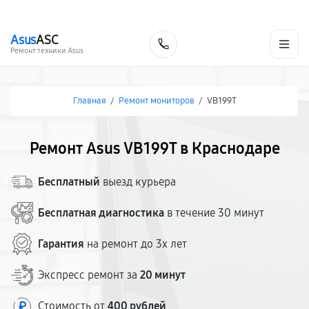
г. Краснодар
Ежедневно, с 10:00 до 20:00
+7 (861) 200-26-09
Asus
ASC
Заказать
Ремонт техники Asus
Главная
/
Ремонт мониторов
/
VB199T
Ремонт Asus VB199T в Краснодаре
Бесплатный
выезд курьера
Бесплатная диагностика
в течение 30 минут
Гарантия
на ремонт до 3х лет
Экспресс ремонт за
20 минут
Стоимость от
400 рублей