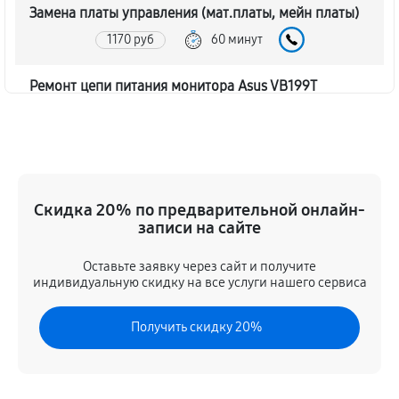
Замена платы управления (мат.платы, мейн платы)
1170 руб
60 минут
Ремонт цепи питания монитора Asus VB199T
1620 руб
60 минут
Прошивка блока управления
630 руб
60 минут
Скидка 20% по предварительной онлайн-
записи на сайте
Замена лампы подсветки
1260 руб
60 минут
Оставьте заявку через сайт и получите
индивидуальную скидку на все услуги нашего сервиса
Ремонт блока управления
Получить скидку 20%
630 руб
60 минут
Замена блока питания