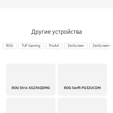
Другие устройства
ROG
TUF Gaming
ProArt
ZenScreen
ZenScreen G
ROG Strix XG27AQDMG
ROG Swift PG32UCDM