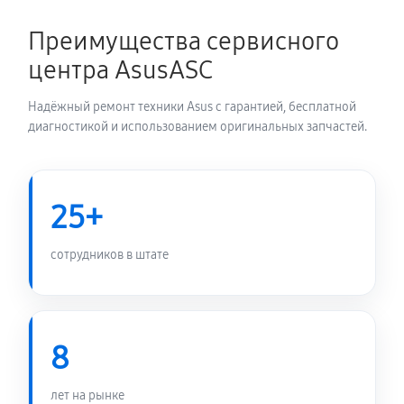
1350 руб
60 минут
Преимущества сервисного
Замена электронных компонентов
центра AsusASC
1710 руб
60 минут
Надёжный ремонт техники Asus с гарантией, бесплатной
диагностикой и использованием оригинальных запчастей.
25+
сотрудников в штате
8
лет на рынке