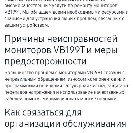
высококачественные услуги по ремонту мониторов
Документы для подтверждения
VB199T. Мы обладаем всеми необходимыми ресурсами и
гарантии
знаниями для устранения любых проблем, связанных с
вашим устройством.
Гарантийный талон.
Причины неисправностей
Акт выполненных работ с датой, перечнем
мониторов VB199T и меры
услуг и сроком гарантии.
Документы на установленные комплектующие
предосторожности
и кассовый чек.
Большинство проблем с мониторами VB199T связаны с
неправильным обращением, износом компонентов или
программными ошибками. Регулярная чистка, защита от
Расширенная гарантия
перепадов напряжения и использование качественных
кабелей помогут минимизировать многие поломки.
В некоторых случаях возможно оформление
расширенной гарантии. Стоимость, сроки и
Как связаться для
условия продления согласовываются отдельно и
организации обслуживания
фиксируются в документах.