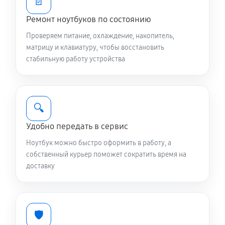
📄
Замена видеокарты ноутбука Asus B5
B5302CEAKG0481W
Ремонт ноутбуков по состоянию
1440 руб
60 минут
Проверяем питание, охлаждение, накопитель,
матрицу и клавиатуру, чтобы восстановить
Чистка от пыли ноутбука Asus B5
стабильную работу устройства
B5302CEAKG0481W
890 руб
90 минут
🔍
Настройка ОС ноутбука Asus B5 B5302CEAKG0481W
Удобно передать в сервис
980 руб
60 минут
Ноутбук можно быстро оформить в работу, а
Ремонт подсветки ноутбука Asus B5
собственный курьер поможет сократить время на
доставку
B5302CEAKG0481W
1080 руб
70 минут
Настройка BIOS ноутбука Asus B5
🛡️
B5302CEAKG0481W