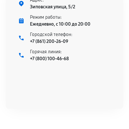
Установка была выполнена нашим сервисным
Зиповская улица, 5/2
центром.
При этом гарантия на сами комплектующие
Режим работы:
остается на стороне производителя или
Ежедневно, с 10:00 до 20:00
продавца. За качество сторонних деталей
Городской телефон:
сервисный центр ответственности не несет.
+7 (861) 200-26-09
Горячая линия:
+7 (800) 100-46-68