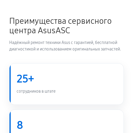
Замена шлейфа матрицы
Преимущества сервисного
860 руб
60 минут
центра AsusASC
Замена термопасты ноутбука Asus B5
Надёжный ремонт техники Asus с гарантией, бесплатной
B5302CEAKG0481W
диагностикой и использованием оригинальных запчастей.
900 руб
30 минут
Замена системы охлаждения
25+
1350 руб
70 минут
сотрудников в штате
Замена процессора ноутбука Asus B5
B5302CEAKG0481W
1620 руб
120 минут
8
Замена оперативной памяти