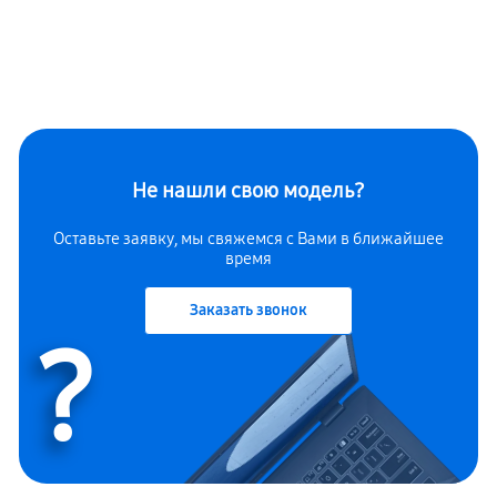
Не нашли свою модель?
Оставьте заявку, мы свяжемся с Вами в ближайшее
время
Заказать звонок
?