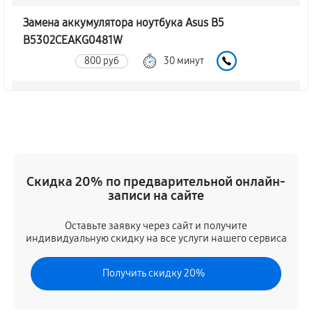
Замена аккумулятора ноутбука Asus B5
B5302CEAKG0481W
800 руб
30 минут
Замена SSD ноутбука Asus B5 B5302CEAKG0481W
940 руб
30 минут
Восстановление данных
890 руб
70 минут
Скидка 20% по предварительной онлайн-
записи на сайте
Замена северного моста
Оставьте заявку через сайт и получите
2340 руб
80 минут
индивидуальную скидку на все услуги нашего сервиса
Замена экрана ноутбука Asus B5
Получить скидку 20%
B5302CEAKG0481W
1030 руб
80 минут