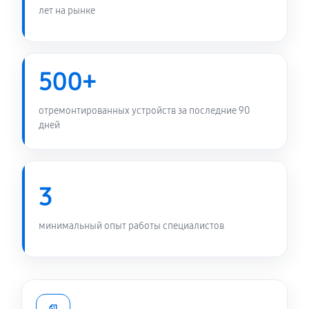
800 руб
50 минут
лет на рынке
Замена микрофона ноутбука Asus B5
B5302CEAKG0481W
500+
950 руб
60 минут
отремонтированных устройств за последние 90
Замена звуковой карты
дней
990 руб
60 минут
Замена тачпада ноутбука Asus B5
B5302CEAKG0481W
3
1200 руб
60 минут
минимальный опыт работы специалистов
Замена южного моста ноутбука Asus B5
B5302CEAKG0481W
2340 руб
80 минут