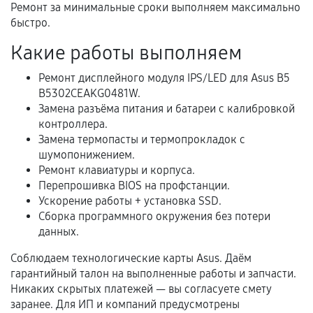
Ремонт за минимальные сроки выполняем максимально
быстро.
Какие работы выполняем
Расширенная гарантия
Ремонт дисплейного модуля IPS/LED для Asus B5
В некоторых случаях возможно оформление
B5302CEAKG0481W.
расширенной гарантии. Стоимость, сроки и
Замена разъёма питания и батареи с калибровкой
условия продления согласовываются отдельно и
контроллера.
фиксируются в документах.
Замена термопасты и термопрокладок с
шумопонижением.
Ремонт клавиатуры и корпуса.
Перепрошивка BIOS на профстанции.
Когда гарантия не действует
Ускорение работы + установка SSD.
Сборка программного окружения без потери
Нарушение правил эксплуатации,
данных.
механические повреждения, попадание влаги,
перегрев, коррозия.
Соблюдаем технологические карты Asus. Даём
гарантийный талон на выполненные работы и запчасти.
Самостоятельный ремонт или вмешательство
Никаких скрытых платежей — вы согласуете смету
третьих лиц.
заранее. Для ИП и компаний предусмотрены