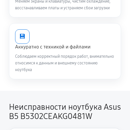
Меняем экраны и клавиатуры, чистим охлаждение,
680 руб
50 минут
восстанавливаем платы и устраняем сбои загрузки
Установка драйверов ноутбука Asus B5
B5302CEAKG0481W
650 руб
30 минут
💾
Аккуратно с техникой и файлами
Замена вебкамеры ноутбука Asus B5
B5302CEAKG0481W
Соблюдаем корректный порядок работ, внимательно
относимся к данным и внешнему состоянию
1130 руб
80 минут
ноутбука
Ремонт петель крышки
890 руб
50 минут
Настройка Wi-Fi ноутбука Asus B5
Неисправности ноутбука Asus
B5302CEAKG0481W
B5 B5302CEAKG0481W
930 руб
60 минут