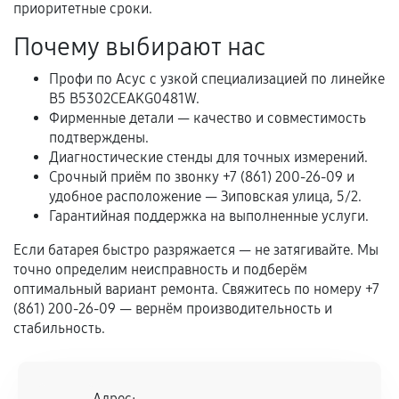
Естественный износ деталей, если иное не
приоритетные сроки.
предусмотрено отдельно.
Почему выбирают нас
Обращение после окончания гарантийного
Профи по Асус с узкой специализацией по линейке
срока.
B5 B5302CEAKG0481W.
Программные сбои, если это не указано в
Фирменные детали — качество и совместимость
отдельных условиях.
подтверждены.
Диагностические стенды для точных измерений.
Срочный приём по звонку +7 (861) 200-26-09 и
удобное расположение — Зиповская улица, 5/2.
Если комплектующие куплены
Гарантийная поддержка на выполненные услуги.
самостоятельно
Если батарея быстро разряжается — не затягивайте. Мы
Гарантия на выполненные работы может
точно определим неисправность и подберём
сохраняться полностью или частично, если
оптимальный вариант ремонта. Свяжитесь по номеру +7
(861) 200-26-09 — вернём производительность и
соблюдены следующие условия:
стабильность.
Предоставленные детали подходят по
техническим параметрам и не имеют внешних
дефектов.
Адрес: