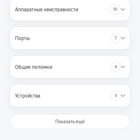
Замена шим-контроллера
Аппаратные неисправности
10
3510 руб
120 минут
Замена HDMI ноутбука Asus B5 B5302CEAKG0481W
Порты
7
540 руб
60 минут
Общие поломки
6
Устройства
5
Показать ещё