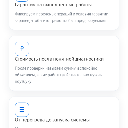
Гарантия на выполненные работы
840 руб
60 минут
Фиксируем перечень операций и условия гарантии
Замена видеочипа ноутбука Asus B5
заранее, чтобы итог ремонта был предсказуемым
B5302CEAKG0481W
2470 руб
120 минут
₽
Ремонт разъема питания
Стоимость после понятной диагностики
670 руб
60 минут
После проверки называем сумму и спокойно
Ремонт цепей питания
объясняем, какие работы действительно нужны
ноутбуку
2250 руб
80 минут
Замена контроллера питания
1340 руб
120 минут
☰
От перегрева до запуска системы
Замена жесткого диска