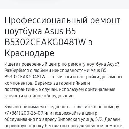
напрямую связанной с выполненным
ремонтом.
Профессиональный ремонт
Поломка установленной детали при
ноутбука Asus B5
нормальной эксплуатации в течение
гарантийного срока.
B5302CEAKG0481W в
Несоответствие комплектующей заявленным
Краснодаре
техническим характеристикам.
Ищете проверенный центр по ремонту ноутбука Асус?
Разберёмся с любыми неисправностями Asus B5
Документы для подтверждения
B5302CEAKG0481W — от чистки и настройки до замены
гарантии
компонентов. Берёмся за гарантийные и
постгарантийные случаи, используем оригинальные
Гарантийный талон.
запчасти и точное оборудование.
Акт выполненных работ с датой, перечнем
Заявки принимаем ежедневно — свяжитесь по номеру
услуг и сроком гарантии.
+7 (861) 200-26-09 или подъезжайте в центр
обслуживания по адресу Зиповская улица, 5/2. Делаем
Документы на установленные комплектующие
первичную оценку бесплатно при дальнейшем ремонте.
и кассовый чек.