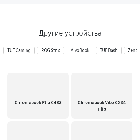
Другие устройства
TUF Gaming
ROG Strix
VivoBook
TUF Dash
Zenb
Chromebook Flip C433
Chromebook Vibe CX34
Flip