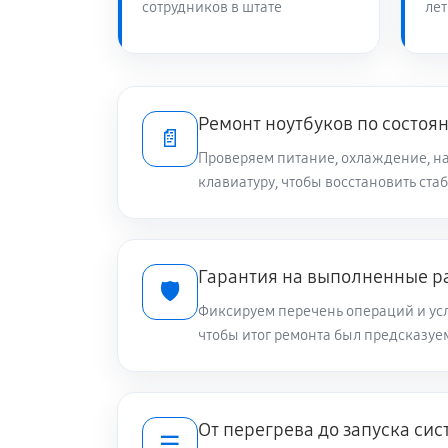
сотрудников в штате
лет
Замена видеокарты ноутбука Asu
Чистка от пыли ноутбука Asus GL
Ремонт ноутбуков по состоя
📄
Проверяем питание, охлаждение, на
клавиатуру, чтобы восстановить ста
Настройка ОС ноутбука Asus GL7
Ремонт подсветки ноутбука Asus
Гарантия на выполненные р
🛡️
Фиксируем перечень операций и усл
Настройка BIOS ноутбука Asus G
чтобы итог ремонта был предсказу
Замена видеочипа ноутбука Asus
От перегрева до запуска си
☰
Ремонт разъема питания