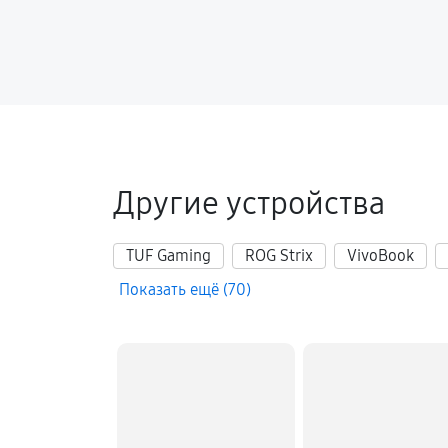
Настройка Wi-Fi ноутбука Asus G
Замена шим-контроллера
Замена HDMI ноутбука Asus GL70
Другие устройства
TUF Gaming
ROG Strix
VivoBook
Показать ещё (70)