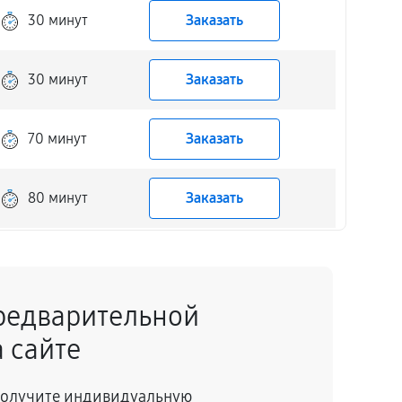
30 минут
Заказать
30 минут
Заказать
70 минут
Заказать
80 минут
Заказать
80 минут
Заказать
редварительной
60 минут
Заказать
 сайте
30 минут
Заказать
 получите индивидуальную