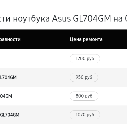
ти ноутбука Asus GL704GM на 
равности
Цена ремонта
1200 руб
950 руб
 GL704GM
800 руб
L704GM
1070 руб
s GL704GM