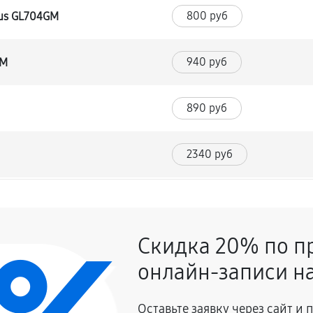
800 руб
sus GL704GM
940 руб
GM
890 руб
2340 руб
1030 руб
704GM
Скидка 20% по п
860 руб
онлайн-записи на
900 руб
s GL704GM
Оставьте заявку через сайт и