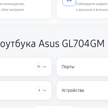
им охлаждение,
Соблюдаем коррект
 сбои загрузки
к данным и внешне
2250 руб
1340 руб
оутбука Asus GL704GM
680 руб
650 руб
us GL704GM
Порты
10
1130 руб
 GL704GM
Устройства
6
890 руб