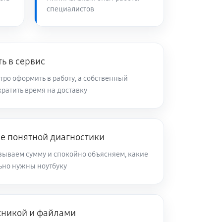
специалистов
60 минут
Заказать
90 минут
Заказать
ь в сервис
ро оформить в работу, а собственный
ратить время на доставку
60 минут
Заказать
70 минут
Заказать
ле понятной диагностики
зываем сумму и спокойно объясняем, какие
60 минут
Заказать
ьно нужны ноутбуку
120 минут
Заказать
ехникой и файлами
60 минут
Заказать