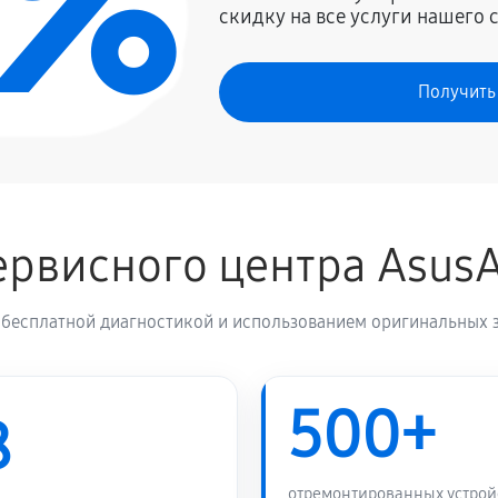
0%
скидку на все услуги нашего 
1350 руб
Получить
1620 руб
s GL704GM
800 руб
рвисного центра Asus
950 руб
 GL704GM
 бесплатной диагностикой и использованием оригинальных з
990 руб
500+
1200 руб
704GM
8
2340 руб
sus GL704GM
отремонтированных устрой