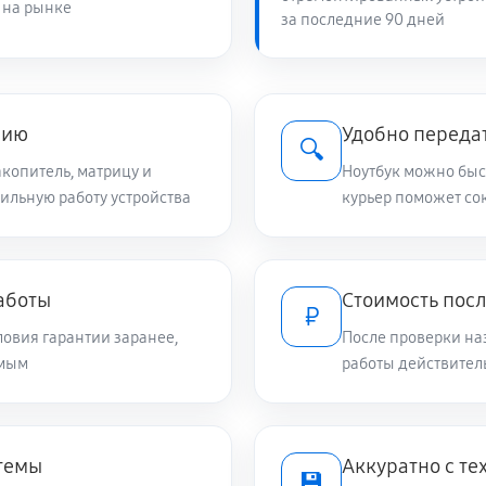
 на рынке
за последние 90 дней
1440 руб
s GL704GM
890 руб
704GM
нию
Удобно передат
🔍
копитель, матрицу и
Ноутбук можно быст
бильную работу устройства
980 руб
курьер поможет сок
04GM
1080 руб
 GL704GM
аботы
Стоимость пос
₽
овия гарантии заранее,
После проверки на
840 руб
L704GM
емым
работы действител
2470 руб
 GL704GM
стемы
Аккуратно с т
💾
670 руб