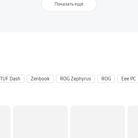
930 руб
L704GM
Показать ещё
3510 руб
540 руб
4GM
TUF Dash
Zenbook
ROG Zephyrus
ROG
Eee PC