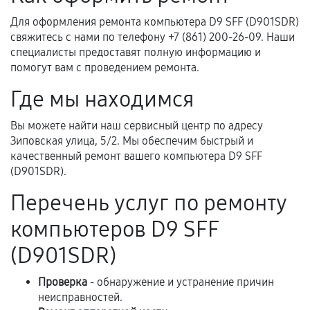
Когда гарантия не действует
Для оформления ремонта компьютера D9 SFF (D901SDR)
свяжитесь с нами по телефону +7 (861) 200-26-09. Наши
Нарушение правил эксплуатации,
специалисты предоставят полную информацию и
механические повреждения, попадание влаги,
помогут вам с проведением ремонта.
перегрев, коррозия.
Где мы находимся
Самостоятельный ремонт или вмешательство
третьих лиц.
Вы можете найти наш сервисный центр по адресу
Естественный износ деталей, если иное не
Зиповская улица, 5/2. Мы обеспечим быстрый и
предусмотрено отдельно.
качественный ремонт вашего компьютера D9 SFF
(D901SDR).
Обращение после окончания гарантийного
срока.
Перечень услуг по ремонту
Программные сбои, если это не указано в
компьютеров D9 SFF
отдельных условиях.
(D901SDR)
Проверка
- обнаружение и устранение причин
Если комплектующие куплены
неисправностей.
самостоятельно