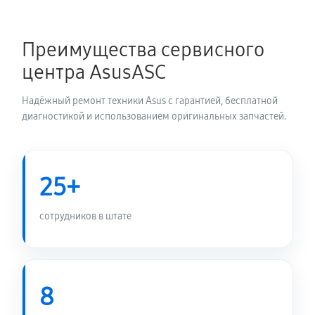
Замена звуковой платы
630 руб
60 минут
Преимущества сервисного
центра AsusASC
Надёжный ремонт техники Asus с гарантией, бесплатной
диагностикой и использованием оригинальных запчастей.
25+
сотрудников в штате
8