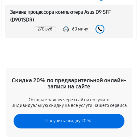
Замена процессора компьютера Asus D9 SFF
(D901SDR)
270 руб
60 минут
Замена оперативной памяти
140 руб
60 минут
Замена кулера компьютера Asus D9 SFF (D901SDR)
Скидка 20% по предварительной онлайн-
900 руб
60 минут
записи на сайте
Замена HDD (замена жёсткого диска)
Оставьте заявку через сайт и получите
410 руб
60 минут
индивидуальную скидку на все услуги нашего сервиса
Замена блока питания
Получить скидку 20%
320 руб
60 минут