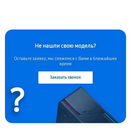
Не нашли свою модель?
Оставьте заявку, мы свяжемся с Вами в ближайшее
время
Заказать звонок
?