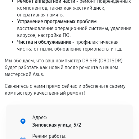
Ремонт аппаратной части
- ремонт поврежденных
компонентов, таких как жесткий диск,
Гарантия на выполненные работы может
оперативная память.
сохраняться полностью или частично, если
Устранение программных проблем
-
соблюдены следующие условия:
восстановление операционной системы, удаление
Предоставленные детали подходят по
вирусов, настройка ПО.
техническим параметрам и не имеют внешних
Чистка и обслуживание
- профилактическая
чистка от пыли, обновление термопасты и т.д.
дефектов.
Установка была выполнена нашим сервисным
Мы обещаем, что ваш компьютер D9 SFF (D901SDR)
центром.
будет работать как новый после ремонта в нашем
мастерской Asus.
При этом гарантия на сами комплектующие
остается на стороне производителя или
Свяжитесь с нами прямо сейчас и обеспечьте своему
продавца. За качество сторонних деталей
компьютеру качественный ремонт!
сервисный центр ответственности не несет.
Адрес:
Зиповская улица, 5/2
Режим работы: