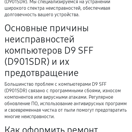
Документы для подтверждения
(D901SDR). Мы специализируемся на устранении
гарантии
широкого спектра неисправностей, обеспечивая
долговечность вашего устройства.
Гарантийный талон.
Основные причины
Акт выполненных работ с датой, перечнем
неисправностей
услуг и сроком гарантии.
Документы на установленные комплектующие
компьютеров D9 SFF
и кассовый чек.
(D901SDR) и их
предотвращение
Расширенная гарантия
Большинство проблем с компьютерами D9 SFF
В некоторых случаях возможно оформление
(D901SDR) связано с программными сбоями, износом
компонентов или вирусными атаками. Регулярное
расширенной гарантии. Стоимость, сроки и
обновление ПО, использование антивирусных программ
условия продления согласовываются отдельно и
и своевременная чистка от пыли помогут предотвратить
фиксируются в документах.
многие неисправности.
Как оформить ремонт