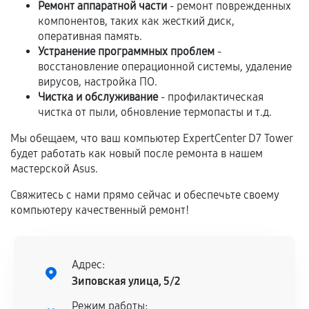
самостоятельно
Ремонт аппаратной части
- ремонт поврежденных
компонентов, таких как жесткий диск,
Гарантия на выполненные работы может
оперативная память.
сохраняться полностью или частично, если
Устранение программных проблем
-
соблюдены следующие условия:
восстановление операционной системы, удаление
Предоставленные детали подходят по
вирусов, настройка ПО.
техническим параметрам и не имеют внешних
Чистка и обслуживание
- профилактическая
чистка от пыли, обновление термопасты и т.д.
дефектов.
Установка была выполнена нашим сервисным
Мы обещаем, что ваш компьютер ExpertCenter D7 Tower
центром.
будет работать как новый после ремонта в нашем
мастерской Asus.
При этом гарантия на сами комплектующие
остается на стороне производителя или
Свяжитесь с нами прямо сейчас и обеспечьте своему
продавца. За качество сторонних деталей
компьютеру качественный ремонт!
сервисный центр ответственности не несет.
Адрес:
Зиповская улица, 5/2
Режим работы: