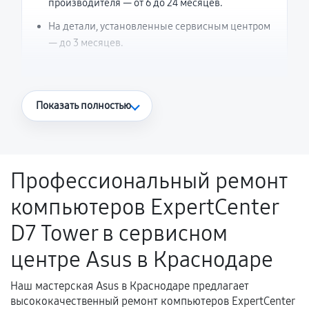
производителя — от 6 до 24 месяцев.
На детали, установленные сервисным центром
— до 3 месяцев.
Что считается гарантийным случаем
Показать полностью
Повторное возникновение неисправности,
напрямую связанной с выполненным
ремонтом.
Профессиональный ремонт
Поломка установленной детали при
компьютеров ExpertCenter
нормальной эксплуатации в течение
гарантийного срока.
D7 Tower в сервисном
Несоответствие комплектующей заявленным
центре Asus в Краснодаре
техническим характеристикам.
Наш мастерская Asus в Краснодаре предлагает
высококачественный ремонт компьютеров ExpertCenter