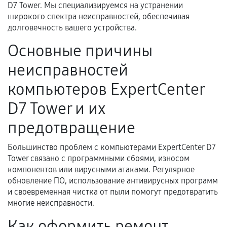
Документы для подтверждения
D7 Tower. Мы специализируемся на устранении
гарантии
широкого спектра неисправностей, обеспечивая
долговечность вашего устройства.
Гарантийный талон.
Основные причины
Акт выполненных работ с датой, перечнем
неисправностей
услуг и сроком гарантии.
Документы на установленные комплектующие
компьютеров ExpertCenter
и кассовый чек.
D7 Tower и их
предотвращение
Расширенная гарантия
Большинство проблем с компьютерами ExpertCenter D7
В некоторых случаях возможно оформление
Tower связано с программными сбоями, износом
компонентов или вирусными атаками. Регулярное
расширенной гарантии. Стоимость, сроки и
обновление ПО, использование антивирусных программ
условия продления согласовываются отдельно и
и своевременная чистка от пыли помогут предотвратить
фиксируются в документах.
многие неисправности.
Как оформить ремонт