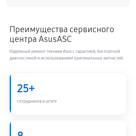
Замена блока питания
320 руб
60 минут
Преимущества сервисного
Замена звуковой платы
центра AsusASC
630 руб
60 минут
Надёжный ремонт техники Asus с гарантией, бесплатной
диагностикой и использованием оригинальных запчастей.
25+
сотрудников в штате