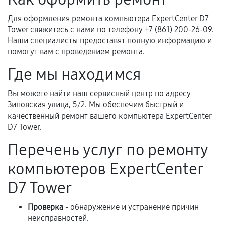
Когда гарантия не действует
Для оформления ремонта компьютера ExpertCenter D7
Tower свяжитесь с нами по телефону +7 (861) 200-26-09.
Нарушение правил эксплуатации,
Наши специалисты предоставят полную информацию и
механические повреждения, попадание влаги,
помогут вам с проведением ремонта.
перегрев, коррозия.
Где мы находимся
Самостоятельный ремонт или вмешательство
третьих лиц.
Вы можете найти наш сервисный центр по адресу
Естественный износ деталей, если иное не
Зиповская улица, 5/2. Мы обеспечим быстрый и
предусмотрено отдельно.
качественный ремонт вашего компьютера ExpertCenter
D7 Tower.
Обращение после окончания гарантийного
срока.
Перечень услуг по ремонту
Программные сбои, если это не указано в
компьютеров ExpertCenter
отдельных условиях.
D7 Tower
Проверка
- обнаружение и устранение причин
Если комплектующие куплены
неисправностей.