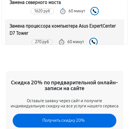
Замена северного моста
1620 руб
60 минут
Замена процессора компьютера Asus ExpertCenter
D7 Tower
270 руб
60 минут
Замена оперативной памяти
140 руб
60 минут
Замена кулера компьютера Asus ExpertCenter D7
Скидка 20% по предварительной онлайн-
Tower
записи на сайте
900 руб
60 минут
Оставьте заявку через сайт и получите
индивидуальную скидку на все услуги нашего сервиса
Замена HDD (замена жёсткого диска)
410 руб
60 минут
Получить скидку 20%