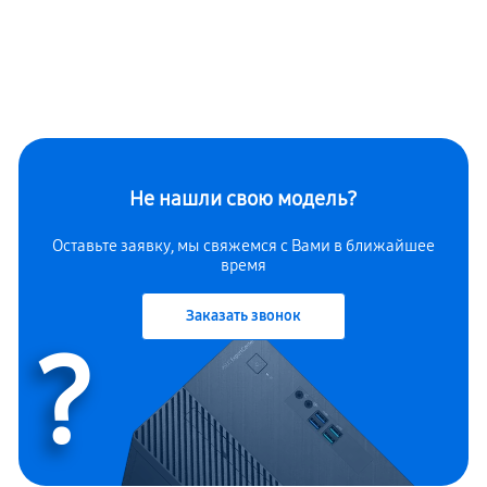
Не нашли свою модель?
Оставьте заявку, мы свяжемся с Вами в ближайшее
время
Заказать звонок
?