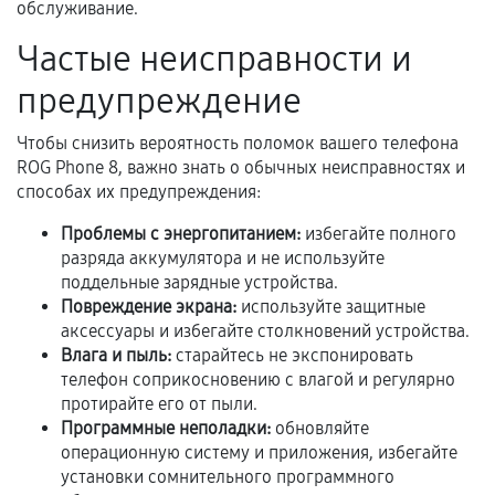
обслуживание.
Акт выполненных работ с датой, перечнем
Частые неисправности и
услуг и сроком гарантии.
предупреждение
Документы на установленные комплектующие
и кассовый чек.
Чтобы снизить вероятность поломок вашего телефона
ROG Phone 8, важно знать о обычных неисправностях и
способах их предупреждения:
Расширенная гарантия
Проблемы с энергопитанием:
избегайте полного
разряда аккумулятора и не используйте
В некоторых случаях возможно оформление
поддельные зарядные устройства.
расширенной гарантии. Стоимость, сроки и
Повреждение экрана:
используйте защитные
условия продления согласовываются отдельно и
аксессуары и избегайте столкновений устройства.
фиксируются в документах.
Влага и пыль:
старайтесь не экспонировать
телефон соприкосновению с влагой и регулярно
протирайте его от пыли.
Программные неполадки:
обновляйте
Когда гарантия не действует
операционную систему и приложения, избегайте
установки сомнительного программного
Нарушение правил эксплуатации,