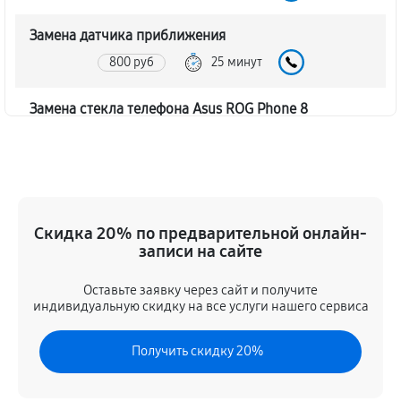
Замена датчика приближения
800 руб
25 минут
Замена стекла телефона Asus ROG Phone 8
890 руб
40 минут
Обновление ПО телефона Asus ROG Phone 8
800 руб
30 минут
Скидка 20% по предварительной онлайн-
записи на сайте
Замена задней крышки
440 руб
20 минут
Оставьте заявку через сайт и получите
индивидуальную скидку на все услуги нашего сервиса
Замена аккумулятора телефона Asus ROG Phone 8
Получить скидку 20%
440 руб
20 минут