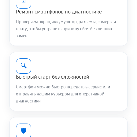
📄
Замена разъема SIM телефона Asus ROG Phone 8
Ремонт смартфонов по диагностике
260 руб
20 минут
Проверяем экран, аккумулятор, разъёмы, камеры и
Замена полифонического динамика
плату, чтобы устранить причину сбоя без лишних
замен
350 руб
20 минут
Замена передней камеры
440 руб
20 минут
🔍
Быстрый старт без сложностей
Замена элемента телефона Asus ROG Phone 8
1070 руб
30 минут
Смартфон можно быстро передать в сервис или
отправить нашим курьером для оперативной
диагностики
🛡️