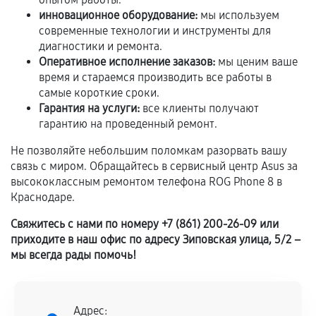
соблюдены следующие условия:
инновационное оборудование:
мы используем
Предоставленные детали подходят по
современные технологии и инструменты для
техническим параметрам и не имеют внешних
диагностики и ремонта.
Оперативное исполнение заказов:
мы ценим ваше
дефектов.
время и стараемся производить все работы в
Установка была выполнена нашим сервисным
самые короткие сроки.
центром.
Гарантия на услуги:
все клиенты получают
При этом гарантия на сами комплектующие
гарантию на проведенный ремонт.
остается на стороне производителя или
Не позволяйте небольшим поломкам разорвать вашу
продавца. За качество сторонних деталей
связь с миром. Обращайтесь в сервисный центр Asus за
сервисный центр ответственности не несет.
высококлассным ремонтом телефона ROG Phone 8 в
Краснодаре.
Свяжитесь с нами по номеру +7 (861) 200-26-09 или
приходите в наш офис по адресу Зиповская улица, 5/2 –
мы всегда рады помочь!
Адрес: