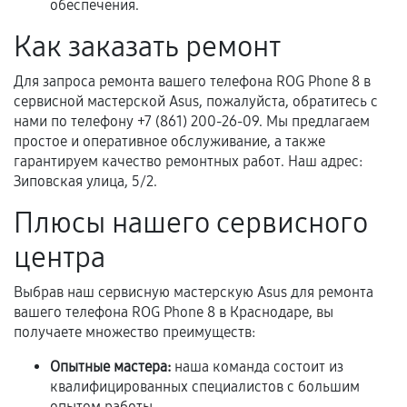
обеспечения.
механические повреждения, попадание влаги,
перегрев, коррозия.
Как заказать ремонт
Самостоятельный ремонт или вмешательство
Для запроса ремонта вашего телефона ROG Phone 8 в
третьих лиц.
сервисной мастерской Asus, пожалуйста, обратитесь с
Естественный износ деталей, если иное не
нами по телефону +7 (861) 200-26-09. Мы предлагаем
предусмотрено отдельно.
простое и оперативное обслуживание, а также
гарантируем качество ремонтных работ. Наш адрес:
Обращение после окончания гарантийного
Зиповская улица, 5/2.
срока.
Плюсы нашего сервисного
Программные сбои, если это не указано в
отдельных условиях.
центра
Выбрав наш сервисную мастерскую Asus для ремонта
вашего телефона ROG Phone 8 в Краснодаре, вы
Если комплектующие куплены
получаете множество преимуществ:
самостоятельно
Опытные мастера:
наша команда состоит из
Гарантия на выполненные работы может
квалифицированных специалистов с большим
сохраняться полностью или частично, если
опытом работы.