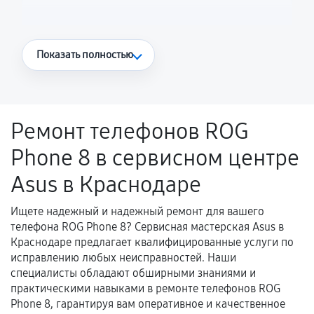
Что считается гарантийным случаем
Показать полностью
Повторное возникновение неисправности,
напрямую связанной с выполненным
ремонтом.
Ремонт телефонов ROG
Поломка установленной детали при
Phone 8 в сервисном центре
нормальной эксплуатации в течение
гарантийного срока.
Asus в Краснодаре
Несоответствие комплектующей заявленным
техническим характеристикам.
Ищете надежный и надежный ремонт для вашего
телефона ROG Phone 8? Сервисная мастерская Asus в
Краснодаре предлагает квалифицированные услуги по
исправлению любых неисправностей. Наши
Документы для подтверждения
специалисты обладают обширными знаниями и
гарантии
практическими навыками в ремонте телефонов ROG
Phone 8, гарантируя вам оперативное и качественное
Гарантийный талон.