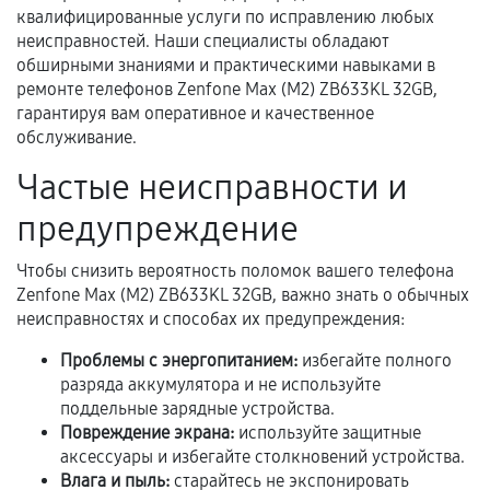
гарантии
квалифицированные услуги по исправлению любых
неисправностей. Наши специалисты обладают
Гарантийный талон.
обширными знаниями и практическими навыками в
ремонте телефонов Zenfone Max (M2) ZB633KL 32GB,
Акт выполненных работ с датой, перечнем
гарантируя вам оперативное и качественное
услуг и сроком гарантии.
обслуживание.
Документы на установленные комплектующие
Частые неисправности и
и кассовый чек.
предупреждение
Чтобы снизить вероятность поломок вашего телефона
Расширенная гарантия
Zenfone Max (M2) ZB633KL 32GB, важно знать о обычных
неисправностях и способах их предупреждения:
В некоторых случаях возможно оформление
расширенной гарантии. Стоимость, сроки и
Проблемы с энергопитанием:
избегайте полного
условия продления согласовываются отдельно и
разряда аккумулятора и не используйте
фиксируются в документах.
поддельные зарядные устройства.
Повреждение экрана:
используйте защитные
аксессуары и избегайте столкновений устройства.
Влага и пыль:
старайтесь не экспонировать