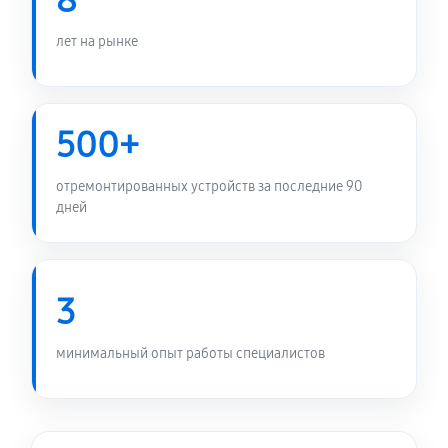
8
Замена микросхемы телефона Asus Zenfone Max
(M2) ZB633KL 32GB
лет на рынке
1970 руб
45 минут
Замена кнопок громкости
500+
350 руб
15 минут
отремонтированных устройств за последние 90
Замена разъёма наушников (гарнитуры)
дней
350 руб
20 минут
Замена разъема зарядки (питания)
3
350 руб
25 минут
Замена сканера отпечатка
минимальный опыт работы специалистов
710 руб
25 минут
Замена кнопки Home (домой)