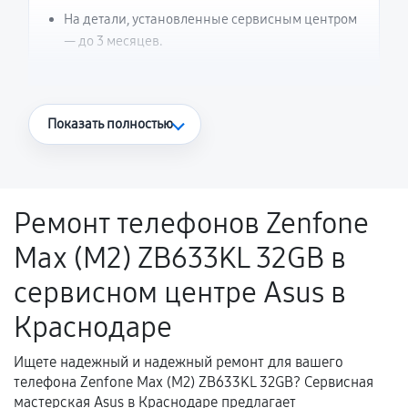
На детали, установленные сервисным центром
— до 3 месяцев.
Что считается гарантийным случаем
Показать полностью
Повторное возникновение неисправности,
напрямую связанной с выполненным
ремонтом.
Ремонт телефонов Zenfone
Поломка установленной детали при
Max (M2) ZB633KL 32GB в
нормальной эксплуатации в течение
гарантийного срока.
сервисном центре Asus в
Несоответствие комплектующей заявленным
Краснодаре
техническим характеристикам.
Ищете надежный и надежный ремонт для вашего
телефона Zenfone Max (M2) ZB633KL 32GB? Сервисная
Документы для подтверждения
мастерская Asus в Краснодаре предлагает