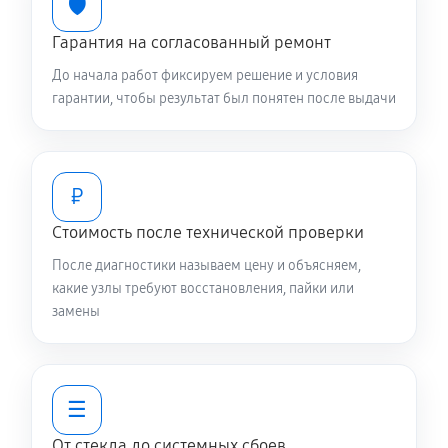
🛡️
440 руб
20 минут
Гарантия на согласованный ремонт
До начала работ фиксируем решение и условия
Замена элемента телефона Asus Zenfone Max (M2)
гарантии, чтобы результат был понятен после выдачи
ZB633KL 32GB
1070 руб
30 минут
₽
Стоимость после технической проверки
После диагностики называем цену и объясняем,
какие узлы требуют восстановления, пайки или
замены
☰
От стекла до системных сбоев