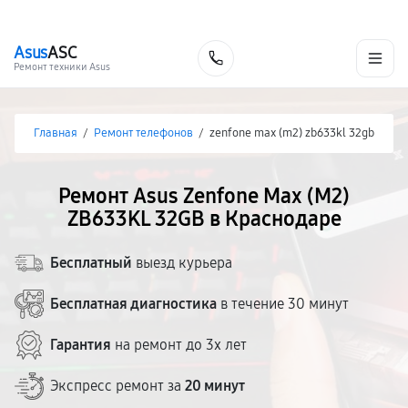
г. Краснодар
Ежедневно, с 10:00 до 20:00
+7 (861) 200-26-09
Asus
ASC
Заказать
Ремонт техники Asus
Главная
/
Ремонт телефонов
/
zenfone max (m2) zb633kl 32gb
Ремонт Asus Zenfone Max (M2)
ZB633KL 32GB в Краснодаре
Бесплатный
выезд курьера
Бесплатная диагностика
в течение 30 минут
Гарантия
на ремонт до 3х лет
Экспресс ремонт за
20 минут