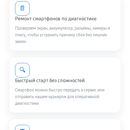
800 руб
20 минут
📄
Ремонт смартфонов по диагностике
Чистка динамика и микрофонов (с разбором)
Проверяем экран, аккумулятор, разъёмы, камеры и
1610 руб
45 минут
плату, чтобы устранить причину сбоя без лишних
замен
Сбор/Разбор телефона Asus Zenfone Max (M2)
ZB633KL 32GB
1340 руб
60 минут
🔍
Замена разъема SIM телефона Asus Zenfone Max
Быстрый старт без сложностей
(M2) ZB633KL 32GB
Смартфон можно быстро передать в сервис или
260 руб
20 минут
отправить нашим курьером для оперативной
диагностики
Замена полифонического динамика
350 руб
20 минут
Замена передней камеры