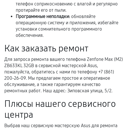
Когда гарантия не действует
телефон соприкосновению с влагой и регулярно
протирайте его от пыли.
Нарушение правил эксплуатации,
Программные неполадки:
обновляйте
механические повреждения, попадание влаги,
операционную систему и приложения, избегайте
перегрев, коррозия.
установки сомнительного программного
обеспечения.
Самостоятельный ремонт или вмешательство
третьих лиц.
Как заказать ремонт
Естественный износ деталей, если иное не
Для запроса ремонта вашего телефона Zenfone Max (M2)
предусмотрено отдельно.
ZB633KL 32GB в сервисной мастерской Asus,
Обращение после окончания гарантийного
пожалуйста, обратитесь с нами по телефону +7 (861)
срока.
200-26-09. Мы предлагаем простое и оперативное
обслуживание, а также гарантируем качество
Программные сбои, если это не указано в
ремонтных работ. Наш адрес: Зиповская улица, 5/2.
отдельных условиях.
Плюсы нашего сервисного
центра
Если комплектующие куплены
самостоятельно
Выбрав наш сервисную мастерскую Asus для ремонта