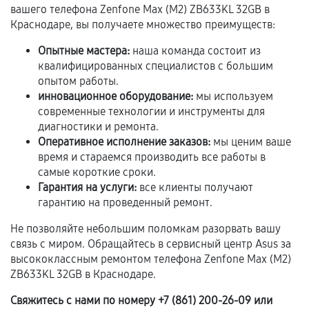
вашего телефона Zenfone Max (M2) ZB633KL 32GB в
Гарантия на выполненные работы может
Краснодаре, вы получаете множество преимуществ:
сохраняться полностью или частично, если
соблюдены следующие условия:
Опытные мастера:
наша команда состоит из
квалифицированных специалистов с большим
Предоставленные детали подходят по
опытом работы.
техническим параметрам и не имеют внешних
инновационное оборудование:
мы используем
дефектов.
современные технологии и инструменты для
Установка была выполнена нашим сервисным
диагностики и ремонта.
центром.
Оперативное исполнение заказов:
мы ценим ваше
время и стараемся производить все работы в
При этом гарантия на сами комплектующие
самые короткие сроки.
остается на стороне производителя или
Гарантия на услуги:
все клиенты получают
продавца. За качество сторонних деталей
гарантию на проведенный ремонт.
сервисный центр ответственности не несет.
Не позволяйте небольшим поломкам разорвать вашу
связь с миром. Обращайтесь в сервисный центр Asus за
высококлассным ремонтом телефона Zenfone Max (M2)
ZB633KL 32GB в Краснодаре.
Свяжитесь с нами по номеру +7 (861) 200-26-09 или