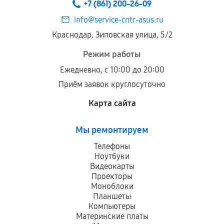
+7 (861) 200-26-09
дефектов.
info@service-cntr-asus.ru
Установка была выполнена нашим сервисным
Краснодар, Зиповская улица, 5/2
центром.
При этом гарантия на сами комплектующие
Режим работы
остается на стороне производителя или
Ежедневно, с 10:00 до 20:00
продавца. За качество сторонних деталей
Приём заявок круглосуточно
сервисный центр ответственности не несет.
Карта сайта
Мы ремонтируем
Телефоны
Ноутбуки
Видеокарты
Проекторы
Моноблоки
Планшеты
Компьютеры
Материнские платы