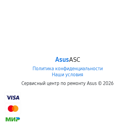
третьих лиц.
Естественный износ деталей, если иное не
предусмотрено отдельно.
Обращение после окончания гарантийного
срока.
Программные сбои, если это не указано в
Asus
ASC
отдельных условиях.
Политика конфиденциальности
Наши условия
Если комплектующие куплены
Сервисный центр по ремонту Asus ©
2026
самостоятельно
Гарантия на выполненные работы может
сохраняться полностью или частично, если
соблюдены следующие условия:
Предоставленные детали подходят по
техническим параметрам и не имеют внешних