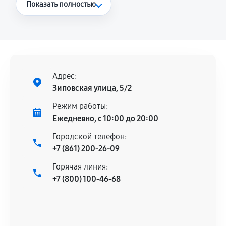
Что считается гарантийным случаем
Показать полностью
Повторное возникновение неисправности,
напрямую связанной с выполненным
ремонтом.
Поломка установленной детали при
нормальной эксплуатации в течение
Адрес:
гарантийного срока.
Зиповская улица, 5/2
Несоответствие комплектующей заявленным
Режим работы:
техническим характеристикам.
Ежедневно, с 10:00 до 20:00
Городской телефон:
+7 (861) 200-26-09
Документы для подтверждения
Горячая линия:
гарантии
+7 (800) 100-46-68
Гарантийный талон.
Акт выполненных работ с датой, перечнем
услуг и сроком гарантии.