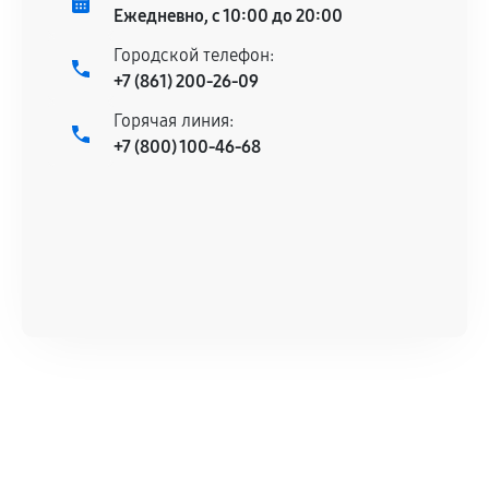
техническим характеристикам.
Ежедневно, с 10:00 до 20:00
Городской телефон:
+7 (861) 200-26-09
Документы для подтверждения
Горячая линия:
гарантии
+7 (800) 100-46-68
Гарантийный талон.
Акт выполненных работ с датой, перечнем
услуг и сроком гарантии.
Документы на установленные комплектующие
и кассовый чек.
Расширенная гарантия
В некоторых случаях возможно оформление
расширенной гарантии. Стоимость, сроки и
условия продления согласовываются отдельно и