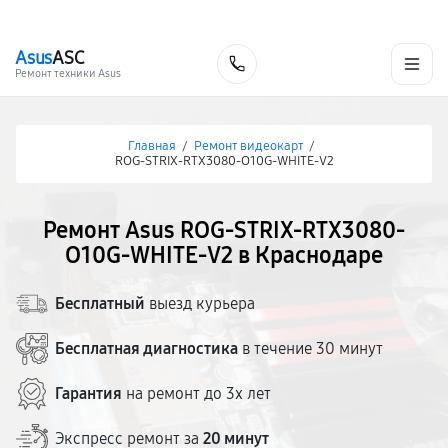
г. Краснодар
Ежедневно, с 10:00 до 20:00
+7 (861) 200-26-09
Asus
ASC
Заказать
Ремонт техники Asus
Главная
/
Ремонт видеокарт
/
ROG-STRIX-RTX3080-O10G-WHITE-V2
Ремонт Asus ROG-STRIX-RTX3080-
O10G-WHITE-V2 в Краснодаре
Бесплатный
выезд курьера
Бесплатная диагностика
в течение 30 минут
Гарантия
на ремонт до 3х лет
Экспресс ремонт за
20 минут