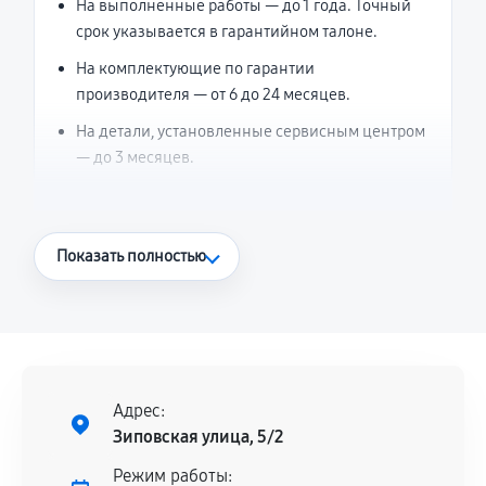
На выполненные работы — до 1 года. Точный
срок указывается в гарантийном талоне.
На комплектующие по гарантии
производителя — от 6 до 24 месяцев.
На детали, установленные сервисным центром
— до 3 месяцев.
Что считается гарантийным случаем
Показать полностью
Повторное возникновение неисправности,
напрямую связанной с выполненным
ремонтом.
Поломка установленной детали при
нормальной эксплуатации в течение
Адрес:
гарантийного срока.
Зиповская улица, 5/2
Несоответствие комплектующей заявленным
Режим работы: