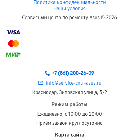
Политика конфиденциальности
Наши условия
Если комплектующие куплены
Сервисный центр по ремонту Asus ©
2026
самостоятельно
Гарантия на выполненные работы может
сохраняться полностью или частично, если
соблюдены следующие условия:
Предоставленные детали подходят по
техническим параметрам и не имеют внешних
+7 (861) 200-26-09
дефектов.
info@service-cntr-asus.ru
Установка была выполнена нашим сервисным
Краснодар, Зиповская улица, 5/2
центром.
При этом гарантия на сами комплектующие
Режим работы
остается на стороне производителя или
Ежедневно, с 10:00 до 20:00
продавца. За качество сторонних деталей
Приём заявок круглосуточно
сервисный центр ответственности не несет.
Карта сайта